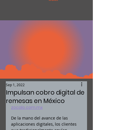
Sep 1, 2022
Impulsan cobro digital de
remesas en México
zocalo.com.mx
De la mano del avance de las 
aplicaciones digitales, los clientes 