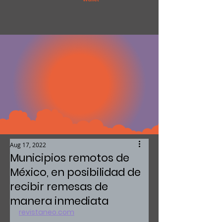
Aug 17, 2022
Municipios remotos de
México, en posibilidad de
recibir remesas de
manera inmediata
revistaneo.com