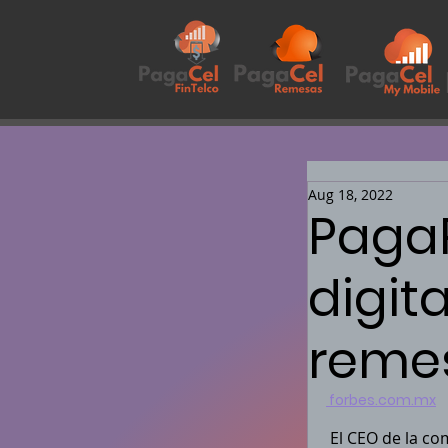
Aug 18, 2022
Paga
digita
reme
 forbes.com.mx
 El CEO de la compañía, Ulises Téllez, comentó que las remesas son el ingreso 