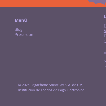
L
Menú
T
Blog
A
Pressroom
T
C
I
P
I
© 2025 PagaPhone SmartPay, S.A. de C.V.,
Institución de Fondos de Pago Electrónico