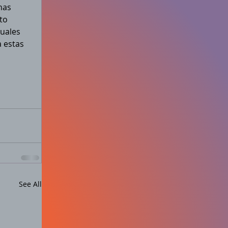
nas 
to 
uales 
 estas 
See All