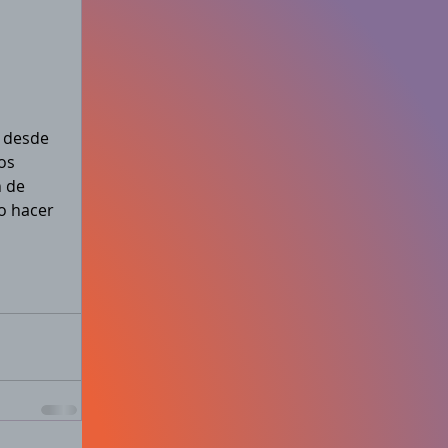
 desde 
os 
 de 
o hacer 