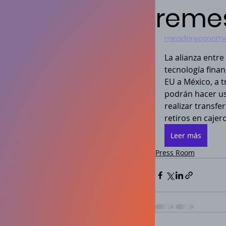
reme
miradoreconomi
La alianza entr
tecnología finan
EU a México, a t
podrán hacer uso
realizar transfe
retiros en caje
Leer más
Press Room