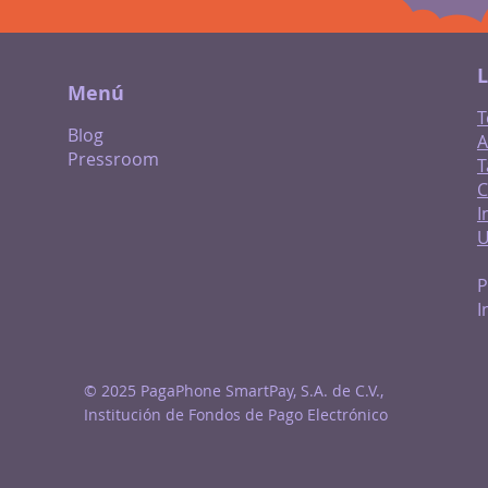
L
Menú
T
Blog
A
Pressroom
T
C
I
P
I
© 2025 PagaPhone SmartPay, S.A. de C.V.,
Institución de Fondos de Pago Electrónico