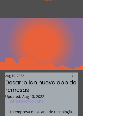
Aug 10, 2022
Desarrollan nueva app de
remesas
Updated:
Aug 15, 2022
24horasqroo.com
La empresa mexicana de tecnología 