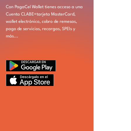
Con PagaCel Wallet tienes acceso a una
Cuenta CLABE+tarjeta MasterCard,
wallet electrónico, cobro de remesas,
pago de servicios, recargas, SPEIs y
más...