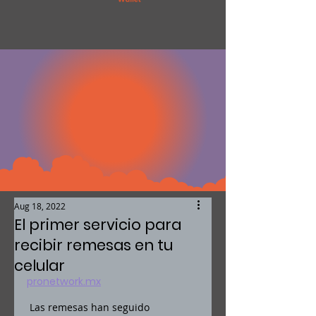
Aug 18, 2022
El primer servicio para
recibir remesas en tu
celular
pronetwork.mx
 Las remesas han seguido 