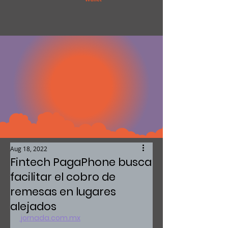
Aug 18, 2022
Fintech PagaPhone busca
facilitar el cobro de
remesas en lugares
alejados
 jornada.com.m
x