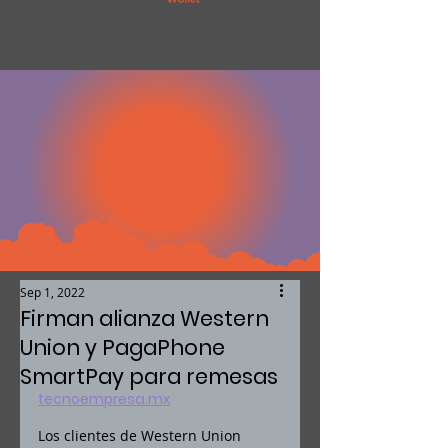
Sep 1, 2022
Firman alianza Western
Union y PagaPhone
SmartPay para remesas
tecnoempresa.mx
Los clientes de Western Union 