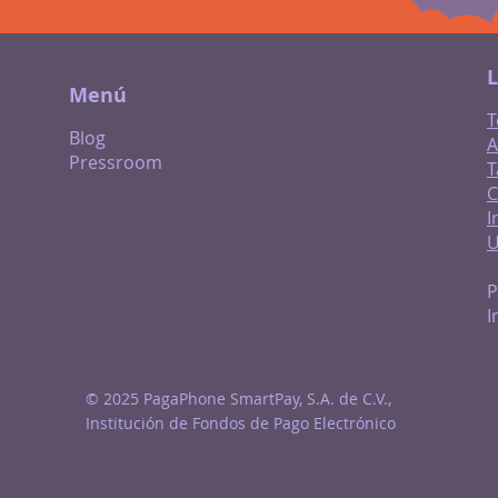
L
Menú
T
Blog
A
Pressroom
T
C
I
P
I
© 2025 PagaPhone SmartPay, S.A. de C.V.,
Institución de Fondos de Pago Electrónico