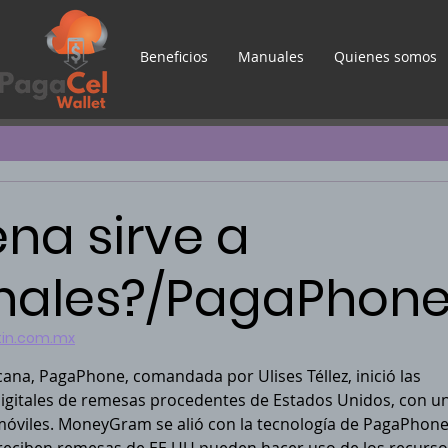
Beneficios
Manuales
Quienes somos
na sirve a
inales?/PagaPhon
atin.com.m
x
digitales de remesas procedentes de Estados Unidos, con u
móviles. MoneyGram se alió con la tecnología de PagaPhone, 