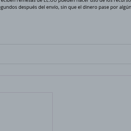
eciben remesas de EE.UU pueden hacer uso de los recurso
egundos después del envío, sin que el dinero pase por algún