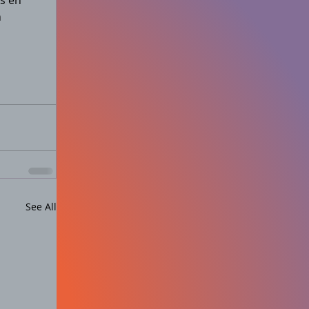
s en 
 
See All