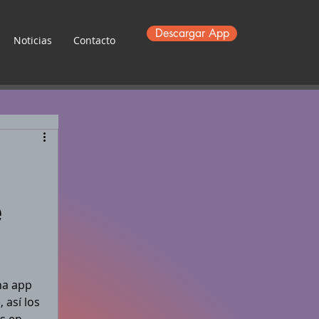
Descargar App
Noticias
Contacto
e
na app 
así los 