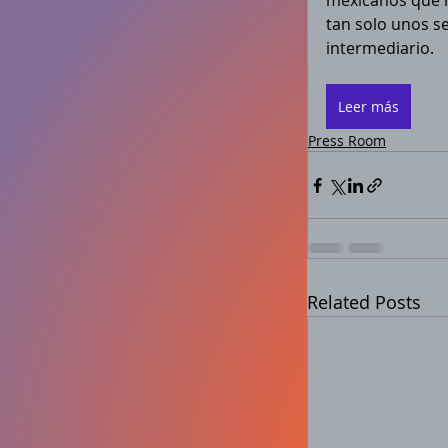
mexicanos que r
tan solo unos s
intermediario. 
Leer más
Press Room
Related Posts