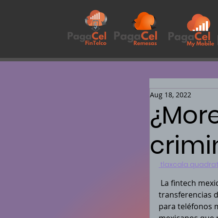
Aug 18, 2022
¿More
crim
 tlaxcala.quadr
 La fintech mexicana, PagaPhone, comandada por Ulises Téllez, inició las 
transferencias 
para teléfonos 