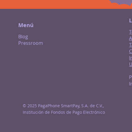
L
Menú
T
Blog
A
Pressroom
T
C
I
P
I
© 2025 PagaPhone SmartPay, S.A. de C.V.,
Institución de Fondos de Pago Electrónico