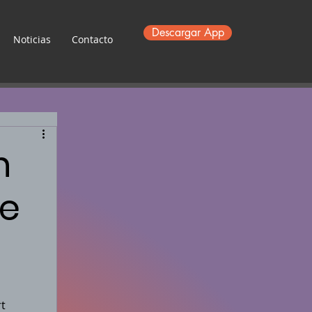
Descargar App
Noticias
Contacto
n
e
t 