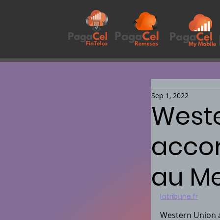
Sep 1, 2022
Weste
acco
au M
latribune.fr
Western Union a