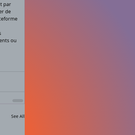
t par 
er de 
ateforme 
s 
ents ou 
See All